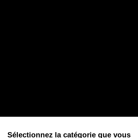
Un intérieur sans accessoires, c’est comme un
tableau sans couleurs.
Chaque pièce a besoin de sa touche finale : coussins
moelleux, bougies parfumées, objets déco originaux…
Ces détails font de votre maison un lieu unique où il
fait bon vivre.
Sélectionnez la catégorie que vous