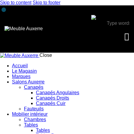
Skip to content
Skip to footer
Close
Accueil
Le Magasin
Marques
Salons Auxerre
Canapés
Canapés Angulaires
Canapés Droits
Canapés Cuir
Fauteuils
Mobilier intérieur
Chambres
Tables
Tables