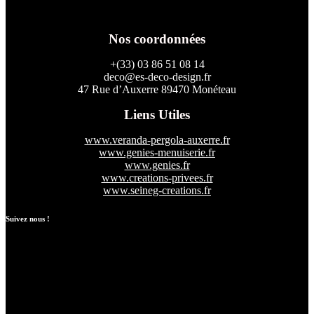
Nos coordonnées
+(33) 03 86 51 08 14
deco@es-deco-design.fr
47 Rue d’Auxerre 89470 Monéteau
Liens Utiles
www.veranda-pergola-auxerre.fr
www.genies-menuiserie.fr
www.genies.fr
www.creations-privees.fr
www.seineg-creations.fr
Suivez nous !