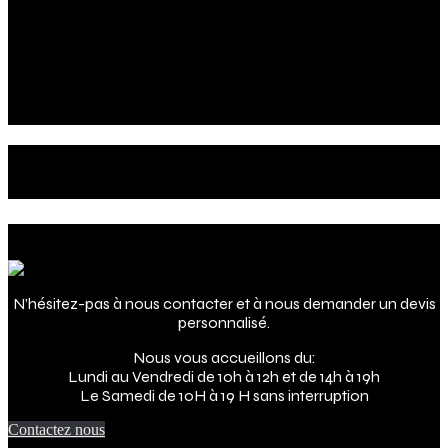
Découvrez notre sélection d’horloges uniques et originales.
Épurées ou extravagantes, classiques ou contemporaines, nos
modèles sauront s’adapter à tous les styles d’intérieur.
Prêt(e) à trouver la pièce manquante à votre décoration ?
Le futur de votre intérieur
c'est maintenant !
Adresse
N’hésitez-pas à nous contacter et à nous demander un devis
personnalisé.
Nous vous accueillons du:
Lundi au Vendredi de 10h à 12h et de 14h à 19h
Le Samedi de 10H à 19 H sans interruption
Contactez nous