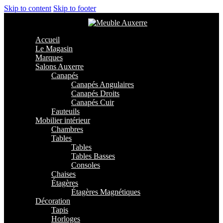
Skip to content
Skip to footer
Accueil
Le Magasin
Marques
Salons Auxerre
Canapés
Canapés Angulaires
Canapés Droits
Canapés Cuir
Fauteuils
Mobilier intérieur
Chambres
Tables
Tables
Tables Basses
Consoles
Chaises
Étagères
Étagères Magnétiques
Décoration
Tapis
Horloges