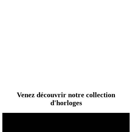
Venez découvrir notre collection
d'horloges
Le temps s’arrête sur nos horloges… mais pas votre décoration
!