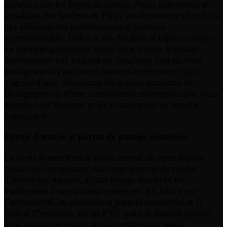
priorité pour les foyers auxerrois. Nous concevons et
installons des fenêtres en PVC, en aluminium et en bois
qui affichent des performances d’isolation
exceptionnelles. Grâce à nos doubles et triples vitrages
de dernière génération, nous vous aidons à réduire
durablement vos factures de chauffage tout en vous
protégeant des nuisances sonores extérieures. Qu’il
s’agisse d’une rénovation de maison ancienne en
Bourgogne ou d’une construction contemporaine, nous
adaptons les finitions et les coloris pour un résultat
impeccable.
Portes d’entrée et portes de garage sécurisées
La porte d’entrée est le point central de votre façade.
Nous vous proposons une large gamme de portes
d’entrée sur mesure, alliant design moderne ou
traditionnel à une sécurité renforcée. En bois pour
l’authenticité, en aluminium pour la modernité et la
facilité d’entretien, ou en PVC pour le rapport qualité-
prix, nous concevons des ouvertures qui vous