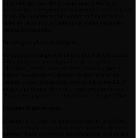
de travail, des meubles de rangement et des îlots
centraux qui correspondent exactement à vos habitudes
de vie. De la même manière, nous aménageons vos
salles de bains pour en faire de véritables havres de
détente fonctionnels.
Dressings et placards intégrés
Le manque de rangement ne doit plus être une fatalité.
Nous analysons la configuration de vos pièces
(chambres, entrées, sous-escaliers, combles) pour y
intégrer des dressings astucieux et des placards sur
mesure. Portes coulissantes, miroirs, éclairages LED
intégrés, penderies relevables : nous personnalisons
chaque aménagement pour optimiser votre quotidien.
Escaliers et garde-corps
L’escalier n’est plus un simple élément de circulation,
c’est une œuvre d’art architecturale au centre de votre
intérieur. Nous concevons des escaliers en bois massif