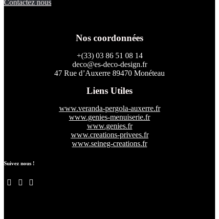
Contactez nous
Nos coordonnées
+(33) 03 86 51 08 14
deco@es-deco-design.fr
47 Rue d’Auxerre 89470 Monéteau
Liens Utiles
www.veranda-pergola-auxerre.fr
www.genies-menuiserie.fr
www.genies.fr
www.creations-privees.fr
www.seineg-creations.fr
Suivez nous !