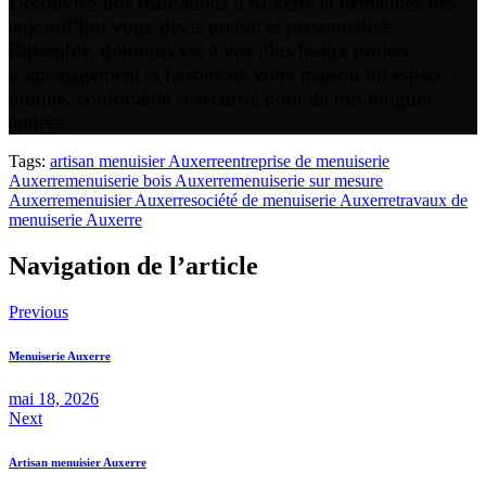
Découvrez nos réalisations à Auxerre et demandez dès
aujourd’hui votre devis gratuit et personnalisé.
Ensemble, donnons vie à vos plus beaux projets
d’aménagement et faisons de votre maison un espace
unique, confortable et sécurisé pour de très longues
années.
Tags:
artisan menuisier Auxerre
entreprise de menuiserie
Auxerre
menuiserie bois Auxerre
menuiserie sur mesure
Auxerre
menuisier Auxerre
société de menuiserie Auxerre
travaux de
menuiserie Auxerre
Navigation de l’article
Previous
Menuiserie Auxerre
mai 18, 2026
Next
Artisan menuisier Auxerre