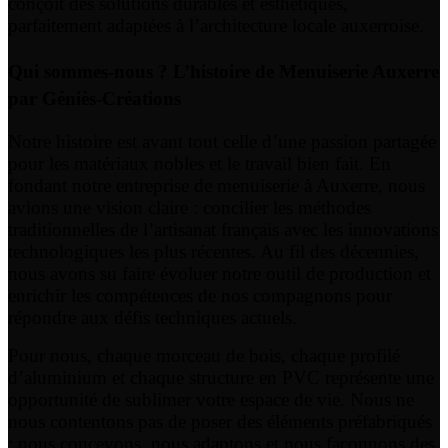
conçoit des solutions durables et esthétiques,
parfaitement adaptées à l’architecture locale auxerroise.
Qui sommes-nous ? L’histoire de Menuiserie Auxerre
par Géniès-Créations
Notre histoire est avant tout celle d’une passion partagée
pour les matériaux nobles et le travail bien fait. En
fondant notre entreprise de menuiserie à Auxerre, nous
avions une vision claire : concilier les méthodes
traditionnelles de l’artisanat français avec les innovations
technologiques les plus récentes. Au fil des décennies,
nous avons su faire évoluer notre outil de production et
enrichir les compétences de nos compagnons pour
répondre aux défis techniques actuels.
Pour nous, chaque morceau de bois, chaque profilé
d’aluminium et chaque structure en PVC représente une
opportunité de sublimer votre espace de vie. Nous ne
nous contentons pas de poser des éléments préfabriqués
; nous concevons, nous adaptons et nous façonnons des