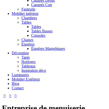
Canapés Droits
Canapés Cuir
Fauteuils
Mobilier intérieur
Chambres
Tables
Tables
Tables Basses
Consoles
Chaises
Étagères
Étagères Magnétiques
Décoration
Tapis
Horloges
Tableaux
Inspiration déco
Luminaires
Mobilier Extérieur
Blog
Contact
Entreprise de menuiserie