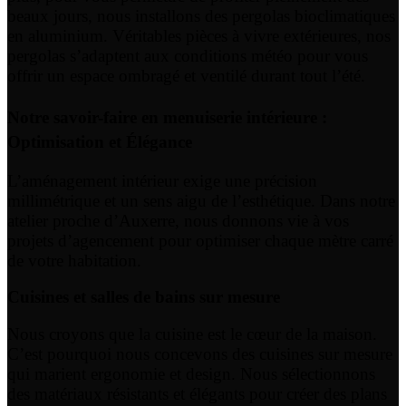
beaux jours, nous installons des pergolas bioclimatiques
en aluminium. Véritables pièces à vivre extérieures, nos
pergolas s’adaptent aux conditions météo pour vous
offrir un espace ombragé et ventilé durant tout l’été.
Notre savoir-faire en menuiserie intérieure :
Optimisation et Élégance
L’aménagement intérieur exige une précision
millimétrique et un sens aigu de l’esthétique. Dans notre
atelier proche d’Auxerre, nous donnons vie à vos
projets d’agencement pour optimiser chaque mètre carré
de votre habitation.
Cuisines et salles de bains sur mesure
Nous croyons que la cuisine est le cœur de la maison.
C’est pourquoi nous concevons des cuisines sur mesure
qui marient ergonomie et design. Nous sélectionnons
des matériaux résistants et élégants pour créer des plans