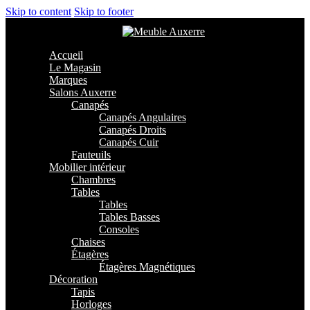
Skip to content
Skip to footer
Accueil
Le Magasin
Marques
Salons Auxerre
Canapés
Canapés Angulaires
Canapés Droits
Canapés Cuir
Fauteuils
Mobilier intérieur
Chambres
Tables
Tables
Tables Basses
Consoles
Chaises
Étagères
Étagères Magnétiques
Décoration
Tapis
Horloges