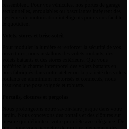
ressemblent. Pour vos véhicules, nos portes de garage
sectionnelles, enroulables ou basculantes intègrent des
systèmes de motorisation intelligents pour vous faciliter
le quotidien.
Volets, stores et brise-soleil
Pour moduler la lumière et renforcer la sécurité de vos
ouvertures, nous installons des volets roulants, des
volets battants et des stores extérieurs. Que vous
préfériez le charme intemporel des volets battants en
bois fabriqués dans notre atelier ou la praticité des volets
roulants en aluminium motorisés et connectés, nous
assurons une pose soignée et robuste.
Portails, clôtures et pergolas
Nous prolongeons notre savoir-faire jusque dans votre
jardin. Nous concevons des portails et des clôtures sur
mesure qui délimitent votre propriété avec élégance. De
plus, pour vous permettre de profiter pleinement des