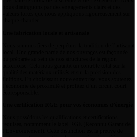
c’est faire le choix de la sérénité et de l’excellence. Nous
nous distinguons par des engagements clairs et des
valeurs fortes que nous appliquons rigoureusement sur
chaque chantier.
Une fabrication locale et artisanale
Nous sommes fiers de perpétuer la tradition de l’artisanat
local. Une grande partie de nos ouvrages est façonnée
ou préparée au sein de nos structures de la région
auxerroise. Cela nous garantit un contrôle total sur la
qualité des matériaux utilisés et sur la précision des
finitions. En choisissant notre entreprise, vous soutenez
l’économie de proximité et profitez d’un circuit court
écoresponsable.
Une certification RGE pour vos économies d’énergie
Nous possédons les qualifications et certifications
requises, notamment le label RGE (Reconnu Garant de
l’Environnement). Cette distinction est la preuve de