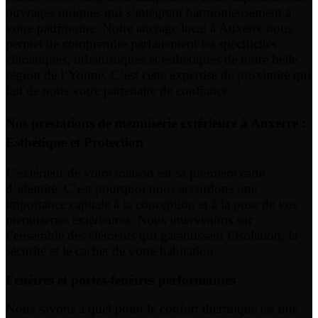
ouvrages uniques qui s’intègrent harmonieusement à
votre patrimoine. Notre ancrage local à Auxerre nous
permet de comprendre parfaitement les spécificités
climatiques, urbanistiques et esthétiques de notre belle
région de l’Yonne. C’est cette expertise de proximité qui
fait de nous votre partenaire de confiance.
Nos prestations de menuiserie extérieure à Auxerre :
Esthétique et Protection
L’extérieur de votre maison est sa première carte
d’identité. C’est pourquoi nous accordons une
importance capitale à la conception et à la pose de vos
menuiseries extérieures. Nous intervenons sur
l’ensemble des éléments qui garantissent l’isolation, la
sécurité et le cachet de votre habitation.
Fenêtres et portes-fenêtres performantes
Nous savons à quel point le confort thermique est une