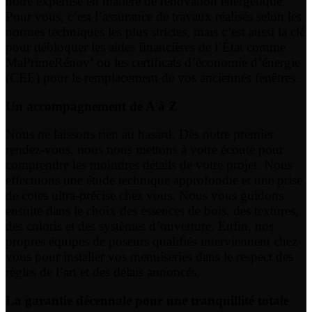
notre expertise en matière de rénovation énergétique.
Pour vous, c’est l’assurance de travaux réalisés selon les
normes techniques les plus strictes, mais c’est aussi la clé
pour débloquer les aides financières de l’État comme
MaPrimeRénov’ ou les certificats d’économie d’énergie
(CEE) pour le remplacement de vos anciennes fenêtres.
Un accompagnement de A à Z
Nous ne laissons rien au hasard. Dès notre premier
rendez-vous, nous nous mettons à votre écoute pour
comprendre les moindres détails de votre projet. Nous
effectuons une étude technique approfondie et une prise
de cotes ultra-précise chez vous. Nous vous guidons
ensuite dans le choix des essences de bois, des textures,
des coloris et des systèmes d’ouverture. Enfin, nos
propres équipes de poseurs qualifiés interviennent chez
vous pour installer vos menuiseries dans le respect des
règles de l’art et des délais annoncés.
La garantie décennale pour une tranquillité totale