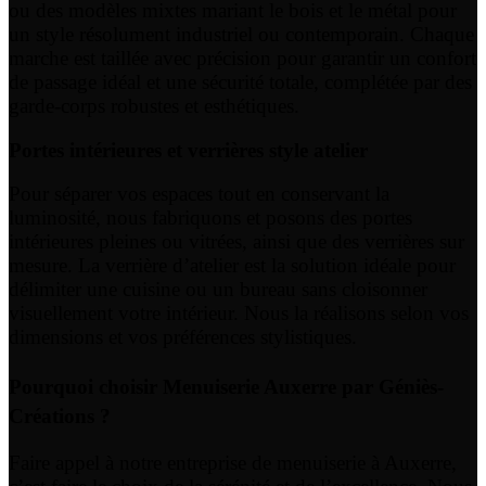
ou des modèles mixtes mariant le bois et le métal pour
un style résolument industriel ou contemporain. Chaque
marche est taillée avec précision pour garantir un confort
de passage idéal et une sécurité totale, complétée par des
garde-corps robustes et esthétiques.
Portes intérieures et verrières style atelier
Pour séparer vos espaces tout en conservant la
luminosité, nous fabriquons et posons des portes
intérieures pleines ou vitrées, ainsi que des verrières sur
mesure. La verrière d’atelier est la solution idéale pour
délimiter une cuisine ou un bureau sans cloisonner
visuellement votre intérieur. Nous la réalisons selon vos
dimensions et vos préférences stylistiques.
Pourquoi choisir Menuiserie Auxerre par Géniès-
Créations ?
Faire appel à notre entreprise de menuiserie à Auxerre,