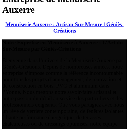
Auxerre
Menuiserie Auxerre : Artisan Sur-Mesure | Géniès-
Créations
Notre Expertise en Menuiserie à Auxerre : L’Art du
Sur-Mesure par Géniès-Créations
Bienvenue dans l’univers de la Menuiserie Auxerre par
Géniès-Créations. Depuis de nombreuses années, notre
entreprise s’impose comme la référence incontournable
pour tous les projets d’aménagement, de rénovation et
de construction en bois, PVC et aluminium dans
l’Yonne. Nous mettons notre savoir-faire artisanal et
notre passion du détail au service des particuliers et des
professionnels exigeants. Que vous partagiez avec nous
un rêve de verrière contemporaine, de fenêtres isolantes
à haute performance énergétique, de terrasses
chaleureuses ou de dressings optimisés, notre équipe