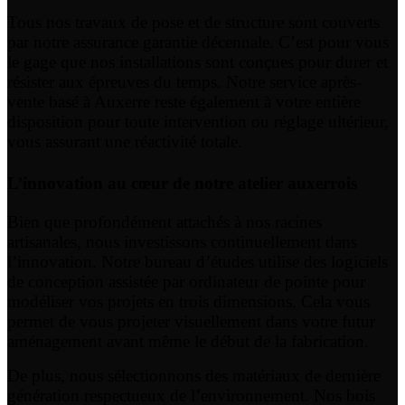
Tous nos travaux de pose et de structure sont couverts
par notre assurance garantie décennale. C’est pour vous
le gage que nos installations sont conçues pour durer et
résister aux épreuves du temps. Notre service après-
vente basé à Auxerre reste également à votre entière
disposition pour toute intervention ou réglage ultérieur,
vous assurant une réactivité totale.
L’innovation au cœur de notre atelier auxerrois
Bien que profondément attachés à nos racines
artisanales, nous investissons continuellement dans
l’innovation. Notre bureau d’études utilise des logiciels
de conception assistée par ordinateur de pointe pour
modéliser vos projets en trois dimensions. Cela vous
permet de vous projeter visuellement dans votre futur
aménagement avant même le début de la fabrication.
De plus, nous sélectionnons des matériaux de dernière
génération respectueux de l’environnement. Nos bois