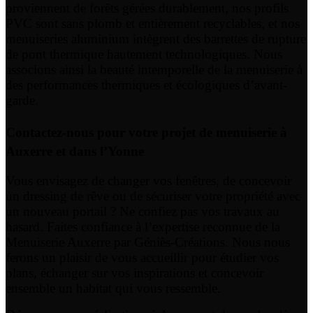
proviennent de forêts gérées durablement, nos profils
PVC sont sans plomb et entièrement recyclables, et nos
menuiseries aluminium intègrent des barrettes de rupture
de pont thermique hautement technologiques. Nous
associons ainsi la beauté intemporelle de la menuiserie à
des performances thermiques et écologiques d’avant-
garde.
Contactez-nous pour votre projet de menuiserie à
Auxerre et dans l’Yonne
Vous envisagez de changer vos fenêtres, de concevoir
un dressing de rêve ou de sécuriser votre propriété avec
un nouveau portail ? Ne confiez pas vos travaux au
hasard. Faites confiance à l’expertise reconnue de la
Menuiserie Auxerre par Géniès-Créations. Nous nous
ferons un plaisir de vous accueillir pour étudier vos
plans, échanger sur vos inspirations et concevoir
ensemble un habitat qui vous ressemble.