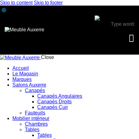
Skip to content
Skip to footer
Close
Accueil
Le Magasin
Marques
Salons Auxerre
Canapés
Canapés Angulaires
Canapés Droits
Canapés Cuir
Fauteuils
Mobilier intérieur
Chambres
Tables
Tables