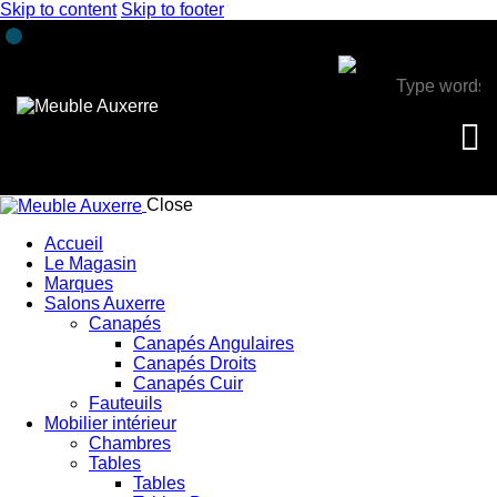
Skip to content
Skip to footer
Close
Accueil
Le Magasin
Marques
Salons Auxerre
Canapés
Canapés Angulaires
Canapés Droits
Canapés Cuir
Fauteuils
Mobilier intérieur
Chambres
Tables
Tables