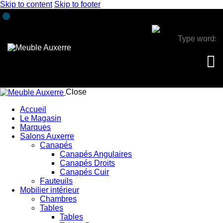
Skip to content
Skip to footer
Close
Accueil
Le Magasin
Marques
Salons Auxerre
Canapés
Canapés Angulaires
Canapés Droits
Canapés Cuir
Fauteuils
Mobilier intérieur
Chambres
Tables
Tables