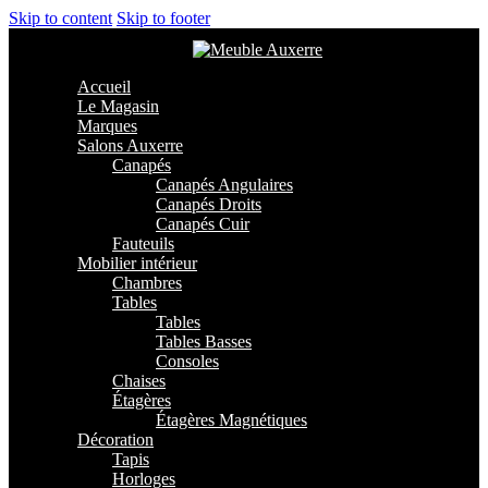
Skip to content
Skip to footer
Accueil
Le Magasin
Marques
Salons Auxerre
Canapés
Canapés Angulaires
Canapés Droits
Canapés Cuir
Fauteuils
Mobilier intérieur
Chambres
Tables
Tables
Tables Basses
Consoles
Chaises
Étagères
Étagères Magnétiques
Décoration
Tapis
Horloges