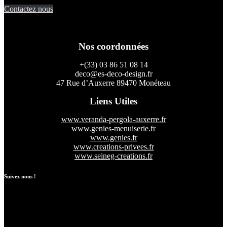
Contactez nous
Nos coordonnées
+(33) 03 86 51 08 14
deco@es-deco-design.fr
47 Rue d’Auxerre 89470 Monéteau
Liens Utiles
www.veranda-pergola-auxerre.fr
www.genies-menuiserie.fr
www.genies.fr
www.creations-privees.fr
www.seineg-creations.fr
Suivez nous !