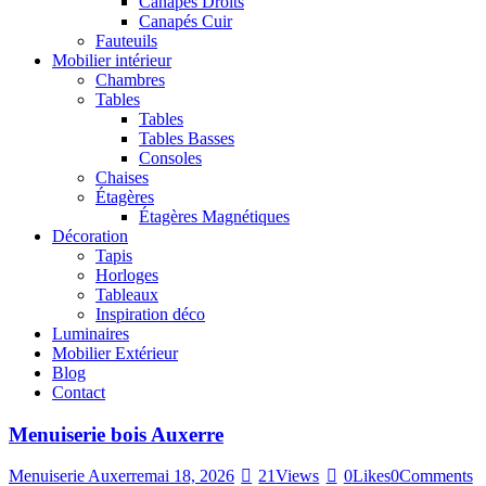
Canapés Droits
Canapés Cuir
Fauteuils
Mobilier intérieur
Chambres
Tables
Tables
Tables Basses
Consoles
Chaises
Étagères
Étagères Magnétiques
Décoration
Tapis
Horloges
Tableaux
Inspiration déco
Luminaires
Mobilier Extérieur
Blog
Contact
Menuiserie bois Auxerre
Menuiserie Auxerre
mai 18, 2026
21
Views
0
Likes
0
Comments