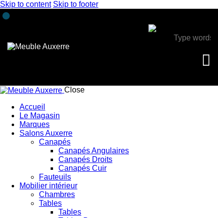
Skip to content
Skip to footer
Close
Accueil
Le Magasin
Marques
Salons Auxerre
Canapés
Canapés Angulaires
Canapés Droits
Canapés Cuir
Fauteuils
Mobilier intérieur
Chambres
Tables
Tables