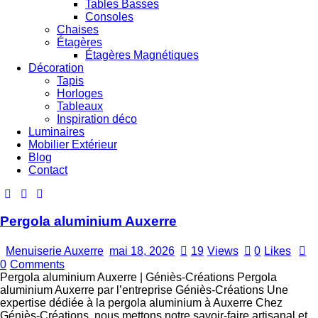
Tables Basses
Consoles
Chaises
Étagères
Étagères Magnétiques
Décoration
Tapis
Horloges
Tableaux
Inspiration déco
Luminaires
Mobilier Extérieur
Blog
Contact
Pergola aluminium Auxerre
Menuiserie Auxerre
mai 18, 2026
19
Views
0
Likes
0
Comments
Pergola aluminium Auxerre | Géniès-Créations Pergola
aluminium Auxerre par l’entreprise Géniès-Créations Une
expertise dédiée à la pergola aluminium à Auxerre Chez
Géniès-Créations, nous mettons notre savoir-faire artisanal et