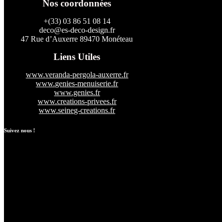
Nos coordonnées
+(33) 03 86 51 08 14
deco@es-deco-design.fr
47 Rue d’Auxerre 89470 Monéteau
Liens Utiles
www.veranda-pergola-auxerre.fr
www.genies-menuiserie.fr
www.genies.fr
www.creations-privees.fr
www.seineg-creations.fr
Suivez nous !