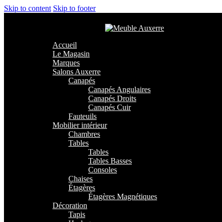
Skip to content
Skip to footer
Accueil
Le Magasin
Marques
Salons Auxerre
Canapés
Canapés Angulaires
Canapés Droits
Canapés Cuir
Fauteuils
Mobilier intérieur
Chambres
Tables
Tables
Tables Basses
Consoles
Chaises
Étagères
Étagères Magnétiques
Décoration
Tapis