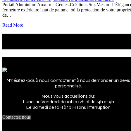
Portail Aluminium Auxerre | Géniès-Créations Sur-Mesure L'Élégance 
fermeture extérieure haut de gamme, où la protection de votre propri
de…
Read More
Le futur de votre intérieur
c'est maintenant !
Adresse
N’hésitez-pas à nous contacter et à nous demander un devis
personnalisé.
Nous vous accueillons du:
Lundi au Vendredi de 10h à 12h et de 14h à 19h
Le Samedi de 10H à 19 H sans interruption
Contactez nous