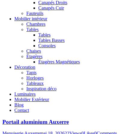
Canapés Droits
Canapés Cuir
Fauteuils
Mobilier intérieur
Chambres
Tables
Tables
Tables Basses
Consoles
Chaises
Étagères
Étagères Magnétiques
Décoration
Tapis
Horloges
Tableaux
Inspiration déco
Luminaires
Mobilier Extérieur
Blog
Contact
Portail aluminium Auxerre
Menuiserie Auxerre
mai 18, 2026
22
Views
0
Likes
0
Comments