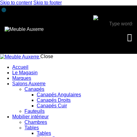
Skip to content
Skip to footer
Close
Accueil
Le Magasin
Marques
Salons Auxerre
Canapés
Canapés Angulaires
Canapés Droits
Canapés Cuir
Fauteuils
Mobilier intérieur
Chambres
Tables
Tables