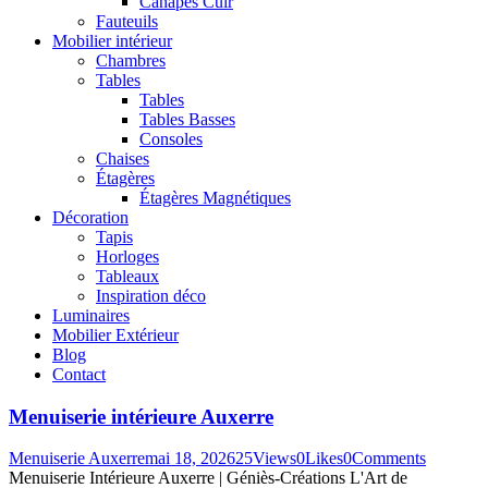
Canapés Cuir
Fauteuils
Mobilier intérieur
Chambres
Tables
Tables
Tables Basses
Consoles
Chaises
Étagères
Étagères Magnétiques
Décoration
Tapis
Horloges
Tableaux
Inspiration déco
Luminaires
Mobilier Extérieur
Blog
Contact
Menuiserie intérieure Auxerre
Menuiserie Auxerre
mai 18, 2026
25
Views
0
Likes
0
Comments
Menuiserie Intérieure Auxerre | Géniès-Créations L'Art de