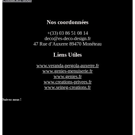
Nos coordonnées
+(33) 03 86 51 08 14
deco@es-deco-design.fr
47 Rue d’Auxerre 89470 Monéteau
Liens Utiles
www.veranda-pergola-auxerre.fr
www.genies-menuiserie.fr
www.genies.fr
www.creations-privees.fr
www.seineg-creations.fr
Suivez nous !