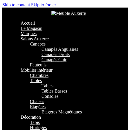
Skip to content
Skip to footer
Accueil
Le Magasin
Marques
Salons Auxerre
Canapés
Canapés Angulaires
Canapés Droits
Canapés Cuir
Fauteuils
Mobilier intérieur
Chambres
Tables
Tables
Tables Basses
Consoles
Chaises
Étagères
Étagères Magnétiques
Décoration
Tapis
Horloges