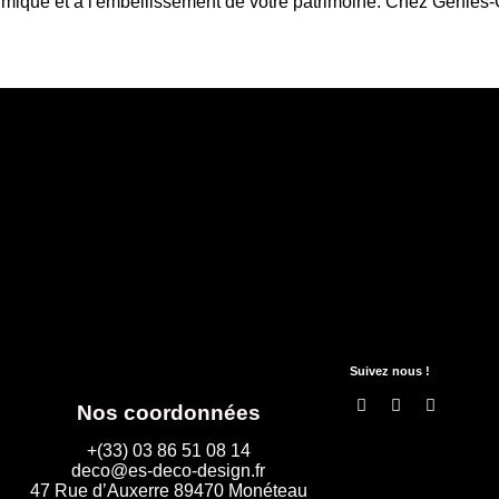
hermique et à l'embellissement de votre patrimoine. Chez Géniè
Suivez nous !
Nos coordonnées
+(33) 03 86 51 08 14
deco@es-deco-design.fr
47 Rue d’Auxerre 89470 Monéteau