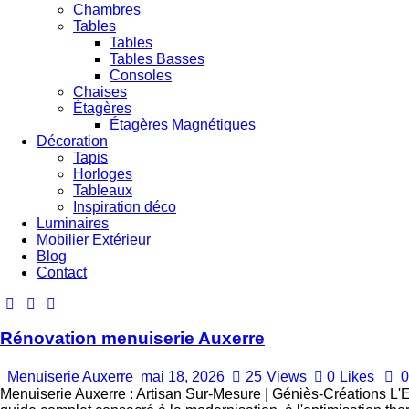
Chambres
Tables
Tables
Tables Basses
Consoles
Chaises
Étagères
Étagères Magnétiques
Décoration
Tapis
Horloges
Tableaux
Inspiration déco
Luminaires
Mobilier Extérieur
Blog
Contact
Rénovation menuiserie Auxerre
Menuiserie Auxerre
mai 18, 2026
25
Views
0
Likes
0
Menuiserie Auxerre : Artisan Sur-Mesure | Géniès-Créations L'