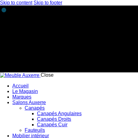
Skip to content
Skip to footer
Close
Accueil
Le Magasin
Marques
Salons Auxerre
Canapés
Canapés Angulaires
Canapés Droits
Canapés Cuir
Fauteuils
Mobilier intérieur