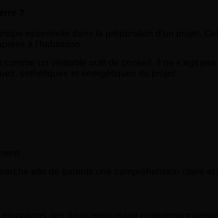
erre ?
ape essentielle dans la préparation d’un projet. Cel
ptées à l’habitation.
omme un véritable outil de conseil. Il ne s’agit pas
es, esthétiques et énergétiques du projet.
ment.
che afin de garantir une compréhension claire et p
us proposons des devis menuiserie entièrement pers