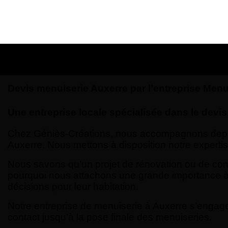
Devis menuiserie Auxerre par l’entreprise Menu
Une entreprise locale spécialisée dans le devi
Chez Géniès-Créations, nous accompagnons depuis 
Auxerre. Nous mettons à disposition notre expertis
Nous savons qu’un projet de rénovation ou de cons
pourquoi nous attachons une grande importance à l
décisions pour leur habitation.
Notre entreprise de menuiserie à Auxerre s’engage 
contact jusqu’à la pose finale des menuiseries.