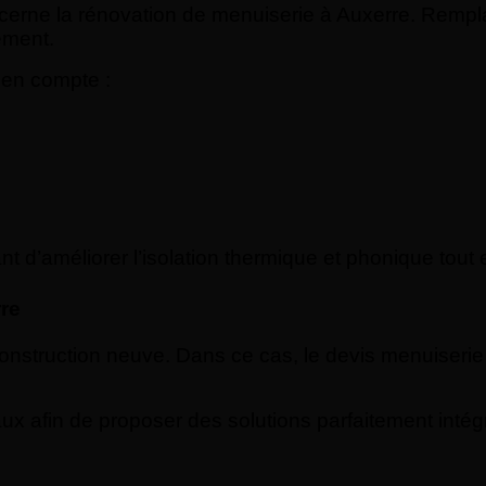
erne la rénovation de menuiserie à Auxerre. Rempla
ement.
 en compte :
’améliorer l’isolation thermique et phonique tout en
re
nstruction neuve. Dans ce cas, le devis menuiserie à
aux afin de proposer des solutions parfaitement intég