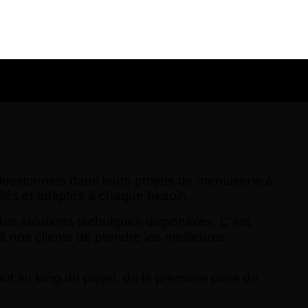
essionnels dans leurs projets de menuiserie à
illés et adaptés à chaque besoin.
es solutions techniques disponibles. C’est
 nos clients de prendre les meilleures
t au long du projet, de la première prise de