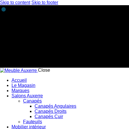
Skip to content
Skip to footer
Close
Accueil
Le Magasin
Marques
Salons Auxerre
Canapés
Canapés Angulaires
Canapés Droits
Canapés Cuir
Fauteuils
Mobilier intérieur