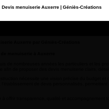
Devis menuiserie Auxerre | Géniès-Créations
iserie Auxerre par Géniès-Créations
s de menuiserie à Auxerre
de nombreuses années les particuliers et les prof
e afin de proposer des devis menuiserie clairs, déta
truction nécessite une vision précise du budget et d
’établissement de devis personnalisés, permettant à
à offrir transparence, qualité et accompagnement tou