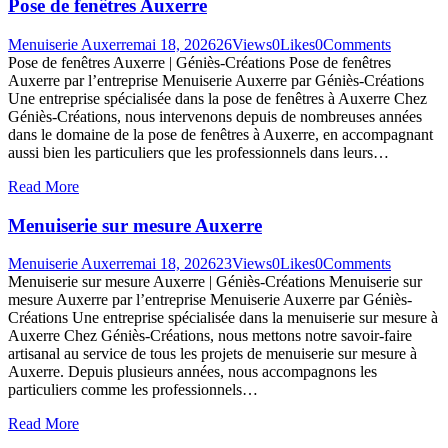
Pose de fenêtres Auxerre
Menuiserie Auxerre
mai 18, 2026
26
Views
0
Likes
0
Comments
Pose de fenêtres Auxerre | Géniès-Créations Pose de fenêtres
Auxerre par l’entreprise Menuiserie Auxerre par Géniès-Créations
Une entreprise spécialisée dans la pose de fenêtres à Auxerre Chez
Géniès-Créations, nous intervenons depuis de nombreuses années
dans le domaine de la pose de fenêtres à Auxerre, en accompagnant
aussi bien les particuliers que les professionnels dans leurs…
Read More
Menuiserie sur mesure Auxerre
Menuiserie Auxerre
mai 18, 2026
23
Views
0
Likes
0
Comments
Menuiserie sur mesure Auxerre | Géniès-Créations Menuiserie sur
mesure Auxerre par l’entreprise Menuiserie Auxerre par Géniès-
Créations Une entreprise spécialisée dans la menuiserie sur mesure à
Auxerre Chez Géniès-Créations, nous mettons notre savoir-faire
artisanal au service de tous les projets de menuiserie sur mesure à
Auxerre. Depuis plusieurs années, nous accompagnons les
particuliers comme les professionnels…
Read More