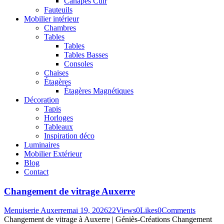
Canapés Cuir
Fauteuils
Mobilier intérieur
Chambres
Tables
Tables
Tables Basses
Consoles
Chaises
Étagères
Étagères Magnétiques
Décoration
Tapis
Horloges
Tableaux
Inspiration déco
Luminaires
Mobilier Extérieur
Blog
Contact
Changement de vitrage Auxerre
Menuiserie Auxerre
mai 19, 2026
22
Views
0
Likes
0
Comments
Changement de vitrage à Auxerre | Géniès-Créations Changement