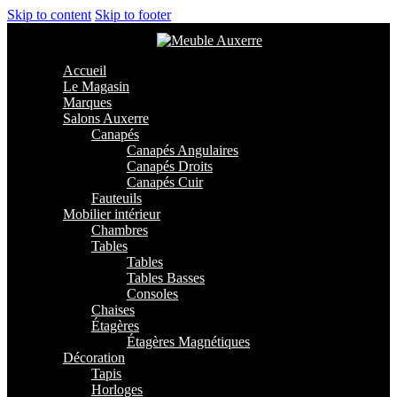
Skip to content
Skip to footer
Accueil
Le Magasin
Marques
Salons Auxerre
Canapés
Canapés Angulaires
Canapés Droits
Canapés Cuir
Fauteuils
Mobilier intérieur
Chambres
Tables
Tables
Tables Basses
Consoles
Chaises
Étagères
Étagères Magnétiques
Décoration
Tapis
Horloges