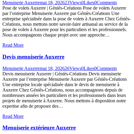
Menuiserie Auxerre
mai 18, 2026
23
Views
0
Likes
0
Comments
Pose de volets Auxerre | Géniès-Créations Pose de volets Auxerre
par l’entreprise Menuiserie Auxerre par Géniès-Créations Une
entreprise spécialisée dans la pose de volets à Auxerre Chez Géniès-
Créations, nous mettons notre savoir-faire artisanal au service de la
pose de volets à Auxerre pour les particuliers et les professionnels.
Nous accompagnons chaque projet avec une approche…
Read More
Devis menuiserie Auxerre
Menuiserie Auxerre
mai 18, 2026
26
Views
0
Likes
0
Comments
Devis menuiserie Auxerre | Géniès-Créations Devis menuiserie
Auxerre par l’entreprise Menuiserie Auxerre par Géniès-Créations
Une entreprise locale spécialisée dans le devis de menuiserie à
Auxerre Chez Géniès-Créations, nous accompagnons depuis de
nombreuses années les particuliers et les professionnels dans leurs
projets de menuiserie à Auxerre. Nous mettons à disposition notre
expertise afin de proposer des…
Read More
Menuiserie extérieure Auxerre