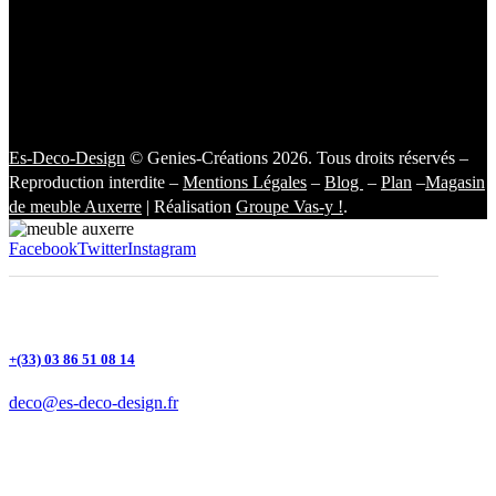
Es-Deco-Design
© Genies-Créations 2026. Tous droits réservés –
Reproduction interdite –
Mentions Légales
–
Blog
–
Plan
–
Magasin
de meuble Auxerre
| Réalisation
Groupe Vas-y !
.
Facebook
Twitter
Instagram
+(33) 03 86 51 08 14
deco@es-deco-design.fr