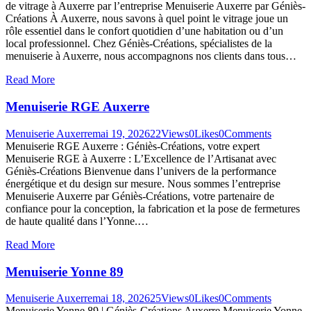
de vitrage à Auxerre par l’entreprise Menuiserie Auxerre par Géniès-
Créations À Auxerre, nous savons à quel point le vitrage joue un
rôle essentiel dans le confort quotidien d’une habitation ou d’un
local professionnel. Chez Géniès-Créations, spécialistes de la
menuiserie à Auxerre, nous accompagnons nos clients dans tous…
Read More
Menuiserie RGE Auxerre
Menuiserie Auxerre
mai 19, 2026
22
Views
0
Likes
0
Comments
Menuiserie RGE Auxerre : Géniès-Créations, votre expert
Menuiserie RGE à Auxerre : L’Excellence de l’Artisanat avec
Géniès-Créations Bienvenue dans l’univers de la performance
énergétique et du design sur mesure. Nous sommes l’entreprise
Menuiserie Auxerre par Géniès-Créations, votre partenaire de
confiance pour la conception, la fabrication et la pose de fermetures
de haute qualité dans l’Yonne.…
Read More
Menuiserie Yonne 89
Menuiserie Auxerre
mai 18, 2026
25
Views
0
Likes
0
Comments
Menuiserie Yonne 89 | Géniès-Créations Auxerre Menuiserie Yonne