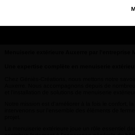
M
Menuiserie extérieure Auxerre par l’entreprise
Une expertise complète en menuiserie extérieu
Chez Géniès-Créations, nous mettons notre savoir-f
Auxerre. Nous accompagnons depuis de nombreuses an
et l’installation de solutions de menuiserie extérie
Notre mission est d’améliorer à la fois le confort,
intervenons sur l’ensemble des éléments de ferme
projet.
La menuiserie extérieure joue un rôle essentiel dans