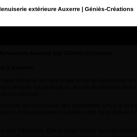
enuiserie extérieure Auxerre | Géniès-Créations
 Menuiserie Auxerre par Géniès-Créations
re à Auxerre
aire artisanal et notre expérience au service de tou
nées les particuliers, les professionnels et les co
ures sur mesure.
 la sécurité et l’esthétique des habitations grâce à 
ture et d’aménagement extérieur afin de proposer un
 une habitation. Elle protège contre les intempéries,