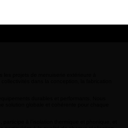
s les projets de menuiserie extérieure à
llectivités dans la conception, la fabrication
des équipements durables et performants. Nous
e solution globale et cohérente pour chaque
 participe à l’isolation thermique et phonique, et