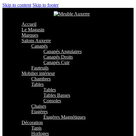
Skip to content
Skip to footer
Accueil
Le Magasin
Marques
Salons Auxerre
Canapés
Canapés Angulaires
Canapés Droits
Canapés Cuir
Fauteuils
Mobilier intérieur
Chambres
Tables
Tables
Tables Basses
Consoles
Chaises
Étagères
Étagères Magnétiques
Décoration
Tapis
Horloges