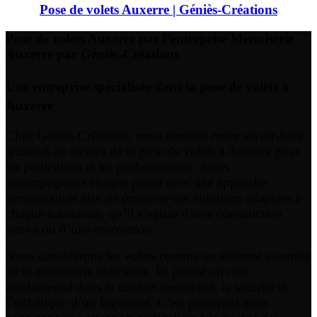
Pose de volets Auxerre | Géniès-Créations
Pose de volets Auxerre par l’entreprise Menuiserie
Auxerre par Géniès-Créations
Une entreprise spécialisée dans la pose de volets à
Auxerre
Chez Géniès-Créations, nous mettons notre savoir-faire
artisanal au service de la pose de volets à Auxerre pour
les particuliers et les professionnels. Nous
accompagnons chaque projet avec une approche
personnalisée afin de proposer des solutions adaptées à
chaque habitation, qu’il s’agisse d’une construction
neuve ou d’une rénovation.
Nous considérons les volets comme un élément essentiel
de la menuiserie extérieure. Ils jouent un rôle
fondamental dans le confort thermique, la sécurité et
l’esthétique d’un logement. C’est pourquoi nous