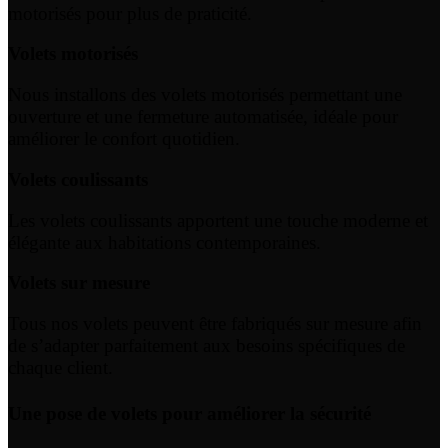
motorisés pour plus de praticité.
Volets motorisés
Nous installons des volets motorisés permettant une
ouverture et une fermeture automatisée, idéale pour
améliorer le confort quotidien.
Volets coulissants
Les volets coulissants apportent une touche moderne et
élégante aux habitations contemporaines.
Volets sur mesure
Tous nos volets peuvent être fabriqués sur mesure afin
de s’adapter parfaitement aux besoins spécifiques de
chaque client.
Une pose de volets pour améliorer la sécurité