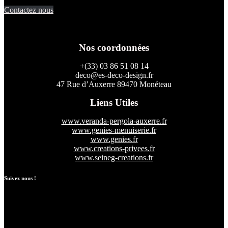
Contactez nous
Nos coordonnées
+(33) 03 86 51 08 14
deco@es-deco-design.fr
47 Rue d’Auxerre 89470 Monéteau
Liens Utiles
www.veranda-pergola-auxerre.fr
www.genies-menuiserie.fr
www.genies.fr
www.creations-privees.fr
www.seineg-creations.fr
Suivez nous !