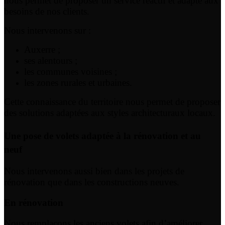
nous permet de proposer un service réactif et adapté aux
besoins de nos clients.
Nous intervenons sur :
Auxerre ;
ses alentours ;
les communes voisines ;
les zones rurales et urbaines.
Cette connaissance du territoire nous permet de proposer
des solutions adaptées aux styles architecturaux locaux.
Une pose de volets adaptée à la rénovation et au
neuf
Nous intervenons aussi bien dans les projets de
rénovation que dans les constructions neuves.
En rénovation
Nous remplaçons les anciens volets afin d’améliorer