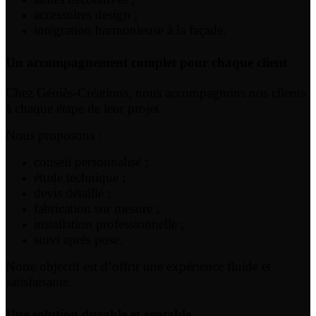
accessoires design ;
intégration harmonieuse à la façade.
Un accompagnement complet pour chaque client
Chez Géniès-Créations, nous accompagnons nos clients
à chaque étape de leur projet.
Nous proposons :
conseil personnalisé ;
étude technique ;
devis détaillé ;
fabrication sur mesure ;
installation professionnelle ;
suivi après pose.
Notre objectif est d’offrir une expérience fluide et
satisfaisante.
Une solution durable et rentable