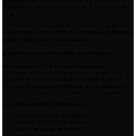
apportons une attention particulière à la qualité des
produits que nous installons ainsi qu’à la précision de la
pose.
Notre entreprise de menuiserie à Auxerre s’engage à
proposer des volets performants, durables et esthétiques,
adaptés aux besoins de chaque client.
L’importance des volets dans une habitation
Les volets ne sont pas de simples accessoires. Ils
participent activement à la protection et au confort d’une
maison. Chez Géniès-Créations, nous savons que la
pose de volets à Auxerre représente un investissement
important pour améliorer la qualité de vie au quotidien.
Les volets permettent notamment de :
renforcer la sécurité du logement ;
améliorer l’isolation thermique ;
réduire les nuisances sonores ;
contrôler la luminosité intérieure ;