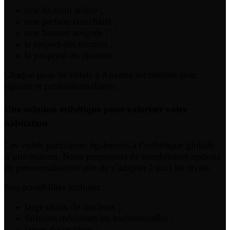
une fixation solide ;
une parfaite étanchéité ;
une finition soignée ;
le respect des normes ;
la propreté du chantier.
Chaque pose de volets à Auxerre est réalisée avec
rigueur et professionnalisme.
Une solution esthétique pour valoriser votre
habitation
Les volets participent également à l’esthétique globale
d’une maison. Nous proposons de nombreuses options
de personnalisation afin de s’adapter à tous les styles.
Nos possibilités incluent :
large choix de couleurs ;
finitions modernes ou traditionnelles ;
lames décoratives ;