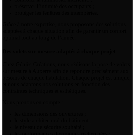
préserver l’intimité des occupants ;
protéger les fenêtres des intempéries.
Grâce à notre expertise, nous proposons des solutions
adaptées à chaque situation afin de garantir un confort
optimal tout au long de l’année.
Des volets sur mesure adaptés à chaque projet
Chez Géniès-Créations, nous réalisons la pose de volets
sur mesure à Auxerre afin de répondre précisément aux
besoins de chaque habitation. Chaque projet est unique,
et nous adaptons nos solutions en fonction des
contraintes techniques et esthétiques.
Nous prenons en compte :
les dimensions des ouvertures ;
le style architectural du bâtiment ;
le niveau de sécurité souhaité ;
les performances thermiques recherchées ;