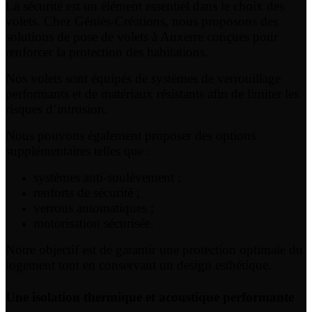
La sécurité est un élément essentiel dans le choix des
volets. Chez Géniès-Créations, nous proposons des
solutions de pose de volets à Auxerre conçues pour
renforcer la protection des habitations.
Nos volets sont équipés de systèmes de verrouillage
performants et de matériaux résistants afin de limiter les
risques d’intrusion.
Nous pouvons également proposer des options
supplémentaires telles que :
systèmes anti-soulèvement ;
renforts de sécurité ;
verrous automatiques ;
motorisation sécurisée.
Notre objectif est de garantir une protection optimale du
logement tout en conservant un design esthétique.
Une isolation thermique et acoustique performante