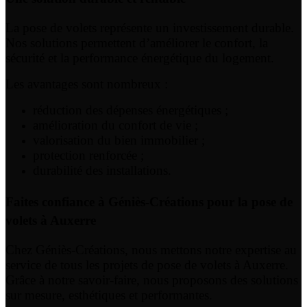
La pose de volets représente un investissement durable.
Nos solutions permettent d’améliorer le confort, la
sécurité et la performance énergétique du logement.
Les avantages sont nombreux :
réduction des dépenses énergétiques ;
amélioration du confort de vie ;
valorisation du bien immobilier ;
protection renforcée ;
durabilité des installations.
Faites confiance à Géniès-Créations pour la pose de
volets à Auxerre
Chez Géniès-Créations, nous mettons notre expertise au
service de tous les projets de pose de volets à Auxerre.
Grâce à notre savoir-faire, nous proposons des solutions
sur mesure, esthétiques et performantes.