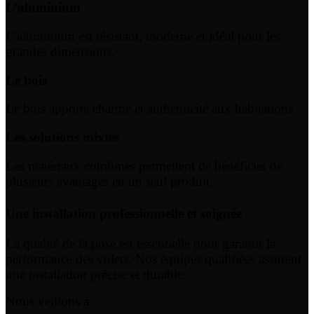
L’aluminium
L’aluminium est résistant, moderne et idéal pour les
grandes dimensions.
Le bois
Le bois apporte charme et authenticité aux habitations.
Les solutions mixtes
Les matériaux combinés permettent de bénéficier de
plusieurs avantages en un seul produit.
Une installation professionnelle et soignée
La qualité de la pose est essentielle pour garantir la
performance des volets. Nos équipes qualifiées assurent
une installation précise et durable.
Nous veillons à :