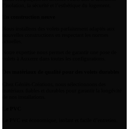
l’isolation, la sécurité et l’esthétique du logement.
En construction neuve
Nous installons des volets parfaitement adaptés aux
nouvelles constructions en respectant les normes
actuelles.
Notre expertise nous permet de garantir une pose de
volets à Auxerre dans toutes les configurations.
Des matériaux de qualité pour des volets durables
Chez Géniès-Créations, nous sélectionnons des
matériaux fiables et durables pour garantir la longévité
de nos installations.
Le PVC
Le PVC est économique, isolant et facile d’entretien.