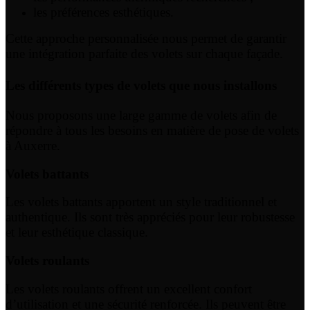
les préférences esthétiques.
Cette approche personnalisée nous permet de garantir
une intégration parfaite des volets sur chaque façade.
Les différents types de volets que nous installons
Nous proposons une large gamme de volets afin de
répondre à tous les besoins en matière de pose de volets
à Auxerre.
Volets battants
Les volets battants apportent un style traditionnel et
authentique. Ils sont très appréciés pour leur robustesse
et leur esthétique classique.
Volets roulants
Les volets roulants offrent un excellent confort
d’utilisation et une sécurité renforcée. Ils peuvent être