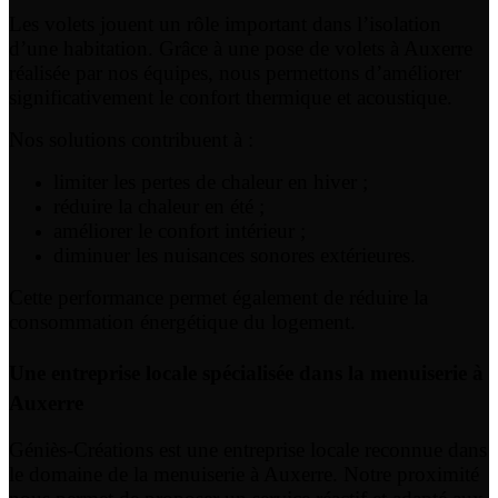
Les volets jouent un rôle important dans l’isolation
d’une habitation. Grâce à une pose de volets à Auxerre
réalisée par nos équipes, nous permettons d’améliorer
significativement le confort thermique et acoustique.
Nos solutions contribuent à :
limiter les pertes de chaleur en hiver ;
réduire la chaleur en été ;
améliorer le confort intérieur ;
diminuer les nuisances sonores extérieures.
Cette performance permet également de réduire la
consommation énergétique du logement.
Une entreprise locale spécialisée dans la menuiserie à
Auxerre
Géniès-Créations est une entreprise locale reconnue dans
le domaine de la menuiserie à Auxerre. Notre proximité