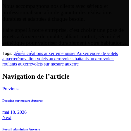
Nous accompagnons nos clients avec sérieux et
professionnalisme afin de garantir des réalisations
durables et adaptées à chaque besoin.
Faire appel à notre entreprise, c’est choisir une pose de
volets à Auxerre de qualité, alliant confort, sécurité et
esthétique pour valoriser durablement votre habitation.a
Tags:
géniès-créations auxerre
menuisier Auxerre
pose de volets
auxerre
rénovation volets auxerre
volets battants auxerre
volets
roulants auxerre
volets sur mesure auxerre
Navigation de l’article
Previous
Dressing sur mesure Auxerre
mai 18, 2026
Next
Portail aluminium Auxerre