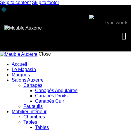
Skip to content
Skip to footer
Close
Accueil
Le Magasin
Marques
Salons Auxerre
Canapés
Canapés Angulaires
Canapés Droits
Canapés Cuir
Fauteuils
Mobilier intérieur
Chambres
Tables
Tables